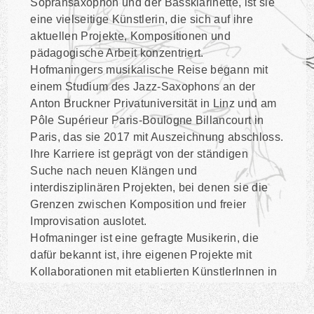
Sopransaxophon und der Bassklarinette, ist sie
eine vielseitige Künstlerin, die sich auf ihre
aktuellen Projekte, Kompositionen und
pädagogische Arbeit konzentriert.
Hofmaningers musikalische Reise begann mit
einem Studium des Jazz-Saxophons an der
Anton Bruckner Privatuniversität in Linz und am
Pôle Supérieur Paris-Boulogne Billancourt in
Paris, das sie 2017 mit Auszeichnung abschloss.
Ihre Karriere ist geprägt von der ständigen
Suche nach neuen Klängen und
interdisziplinären Projekten, bei denen sie die
Grenzen zwischen Komposition und freier
Improvisation auslotet.
Hofmaninger ist eine gefragte Musikerin, die
dafür bekannt ist, ihre eigenen Projekte mit
Kollaborationen mit etablierten KünstlerInnen in
Einklang zu bringen.
Zu ihren aktuellen Hauptprojekten gehören: